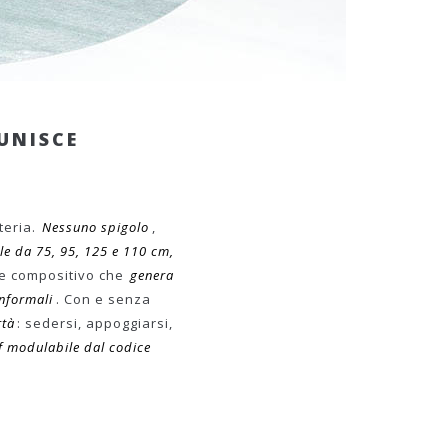
UNISCE
teria.
Nessuno spigolo
,
le da 75, 95, 125 e 110 cm,
ce compositivo che
genera
informali
. Con e senza
rtà
: sedersi, appoggiarsi,
f modulabile dal codice