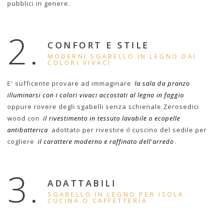
pubblici in genere.
2.
CONFORT E STILE
MODERNI SGABELLO IN LEGNO DAI
COLORI VIVACI
E' sufficente provare ad immaginare
la sala da pranzo
illuminarsi con i colori vivaci accostati al legno in faggio
oppure rovere degli sgabelli senza schienale Zerosedici
wood con
il rivestimento in tessuto lavabile o ecopelle
antibatterica
adottato per rivestire il cuscino del sedile per
cogliere
il carattere moderno e raffinato dell'arredo
.
3.
ADATTABILI
SGABELLO IN LEGNO PER ISOLA
CUCINA O CAFFETTERIA